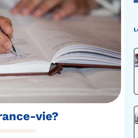
L
rance-vie?