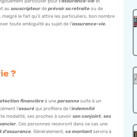
 engouement particulier pour
l’assurance-vie
et
met au
souscripteur
de
prévoir sa retraite
ou de
 malgré le fait qu’il attire les particuliers, bon nombre
ver toute ambiguïté au sujet de l
’assurance-vie
,
ie ?
otection financière
à une
personne
suite à un
cément l’
assuré
qui profitera de l’
indemnité
tte modalité, ses proches à savoir
son conjoint
,
ses
nancier
. Ces personnes recevront dans ce cas une
t d’assurance
. Généralement,
ce montant
servira à