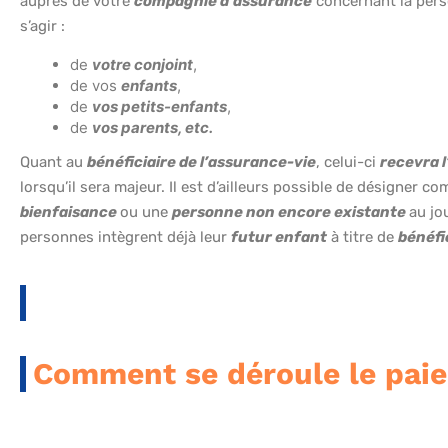
auprès de votre
compagnie d’assurance
concernant la perso
s’agir :
de
votre conjoint
,
de vos
enfants
,
de
vos petits-enfants
,
de
vos parents, etc.
Quant au
bénéficiaire de l’assurance-vie
, celui-ci
recevra 
lorsqu’il sera majeur. Il est d’ailleurs possible de désigner 
bienfaisance
ou une
personne non encore existante
au jo
personnes intègrent déjà leur
futur enfant
à titre de
bénéfi
Comment se déroule le pa