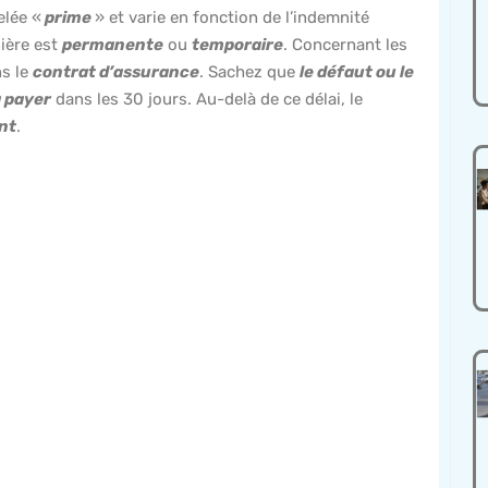
elée «
prime
» et varie en fonction de l’indemnité
nière est
permanente
ou
temporaire
. Concernant les
ns le
contrat d’assurance
. Sachez que
le défaut ou le
à payer
dans les 30 jours. Au-delà de ce délai, le
nt
.