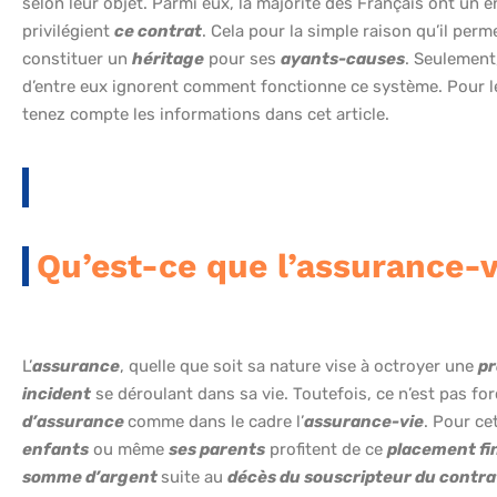
selon leur objet. Parmi eux, la majorité des Français ont un
privilégient
ce contrat
. Cela pour la simple raison qu’il per
constituer un
héritage
pour ses
ayants-causes
. Seulement,
d’entre eux ignorent comment fonctionne ce système. Pour le
tenez compte les informations dans cet article.
Qu’est-ce que l’assurance-v
L’
assurance
, quelle que soit sa nature vise à octroyer une
pr
incident
se déroulant dans sa vie. Toutefois, ce n’est pas for
d’assurance
comme dans le cadre l’
assurance-vie
. Pour ce
enfants
ou même
ses parents
profitent de ce
placement fi
somme d’argent
suite au
décès du souscripteur du contra