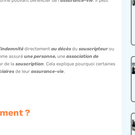
nne pouvant bénéficier de l’
assurance-vie
. Il peut
l’indemnité
directement
au décès
du
souscripteur
ou
comme assuré
une personne,
une
association de
ur de la
souscription
. Cela explique pourquoi certaines
ciaires
de leur
assurance-vie
.
iement ?