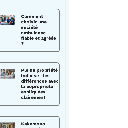
Comment
choisir une
société
ambulance
fiable et agréée
?
Pleine propriété
indivise : les
différences avec
la copropriété
expliquées
clairement
Kakemono