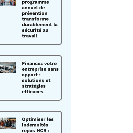
programme
annuel de
prévention
transforme
durablement la
sécurité au
travail
Financez votre
entreprise sans
apport :
solutions et
stratégies
efficaces
Optimiser les
indemnités
repas HCR :