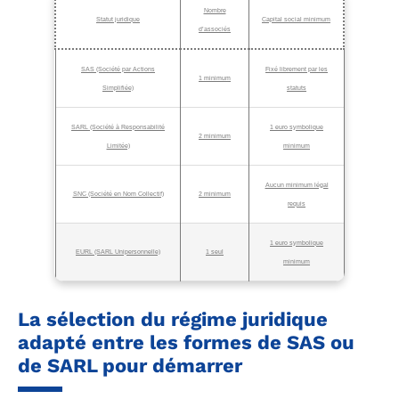
Nombre
Statut juridique
Capital social minimum
d’associés
SAS (Société par Actions
Fixé librement par les
1 minimum
Simplifiée)
statuts
SARL (Société à Responsabilité
1 euro symbolique
2 minimum
Limitée)
minimum
Aucun minimum légal
SNC (Société en Nom Collectif)
2 minimum
requis
1 euro symbolique
EURL (SARL Unipersonnelle)
1 seul
minimum
La sélection du régime juridique
adapté entre les formes de SAS ou
de SARL pour démarrer