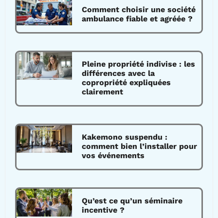
Comment choisir une société
ambulance fiable et agréée ?
Pleine propriété indivise : les
différences avec la
copropriété expliquées
clairement
Kakemono suspendu :
comment bien l’installer pour
vos événements
Qu’est ce qu’un séminaire
incentive ?