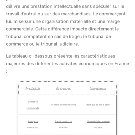
délivre une prestation intellectuelle sans spéculer sur le
travail d’autrui ou sur des marchandises. Le commerçant,
lui, mise sur une organisation matérielle et une marge
commerciale. Cette différence impacte directement le
tribunal compétent en cas de litige : le tribunal de
commerce ou le tribunal judiciaire.
Le tableau ci-dessous présente les caractéristiques
majeures des différentes activités économiques en France
:
Type d’activité
Objet principal
Exemple concret
Entreprise
Achat et revente de biens
Boutique de prêt-à-porter
commerciale
Entreprise
Transformation de
Usine de fabrication de
industrielle
matières
meubles