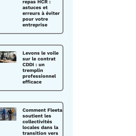
repas HCR :
astuces et
erreurs à éviter
pour votre
entreprise
Levons le voile
sur le contrat
CDDI : un
tremplin
professionnel
efficace
Comment Fleeta
soutient les
collectivités
locales dans la
transition vers