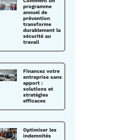
Comment un
programme
annuel de
prévention
transforme
durablement la
sécurité au
travail
Financez votre
entreprise sans
apport :
solutions et
stratégies
efficaces
Optimiser les
indemnités