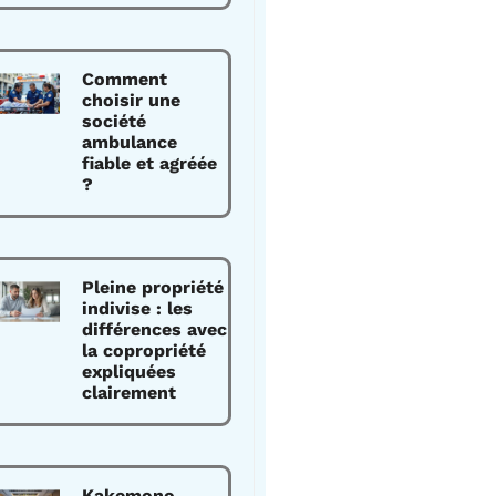
Comment
choisir une
société
ambulance
fiable et agréée
?
Pleine propriété
indivise : les
différences avec
la copropriété
expliquées
clairement
Kakemono