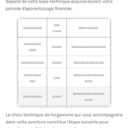
dépend de cette base technique acquise durant votre
période d’apprentissage financée.
Durée
Format de formation
Objectif opérationnel
moyenne
Accompagnement
80 heures
Rédaction du business plan complet
création
Gestion micro-entreprise
30 heures
Maîtrise des obligations fiscales
Parcours certifiant
Obtention d’un titre professionnel
5 mois
RNCP
reconnu
Validation des bases juridiques et
Stage de préparation
35 heures
sociales
Le choix technique de l’organisme qui vous accompagnera
dans cette aventure constitue l’étape suivante pour