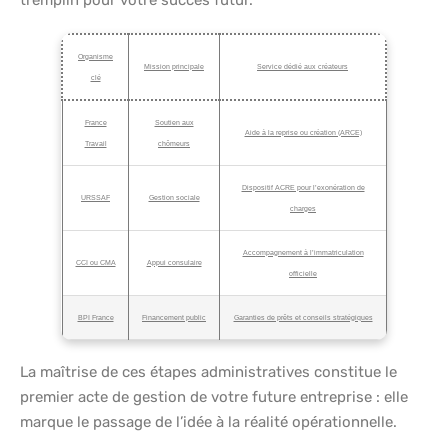
tremplin pour votre succès futur.
Organisme
Mission principale
Service dédié aux créateurs
clé
France
Soutien aux
Aide à la reprise ou création (ARCE)
Travail
chômeurs
Dispositif ACRE pour l’exonération de
URSSAF
Gestion sociale
charges
Accompagnement à l’immatriculation
CCI ou CMA
Appui consulaire
officielle
BPI France
Financement public
Garanties de prêts et conseils stratégiques
La maîtrise de ces étapes administratives constitue le
premier acte de gestion de votre future entreprise : elle
marque le passage de l’idée à la réalité opérationnelle.