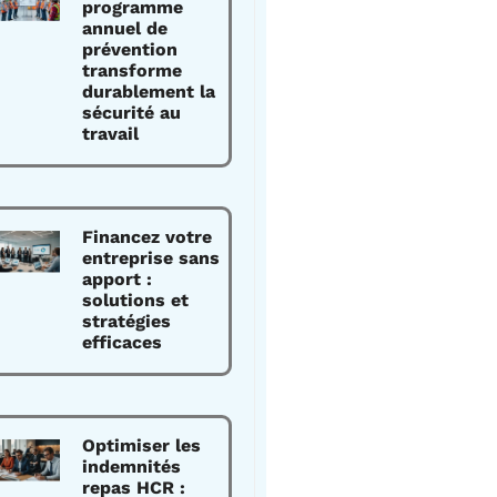
programme
annuel de
prévention
transforme
durablement la
sécurité au
travail
Financez votre
entreprise sans
apport :
solutions et
stratégies
efficaces
Optimiser les
indemnités
repas HCR :