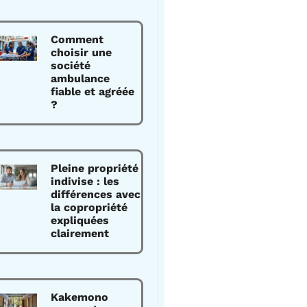
Comment
choisir une
société
ambulance
fiable et agréée
?
Pleine propriété
indivise : les
différences avec
la copropriété
expliquées
clairement
Kakemono