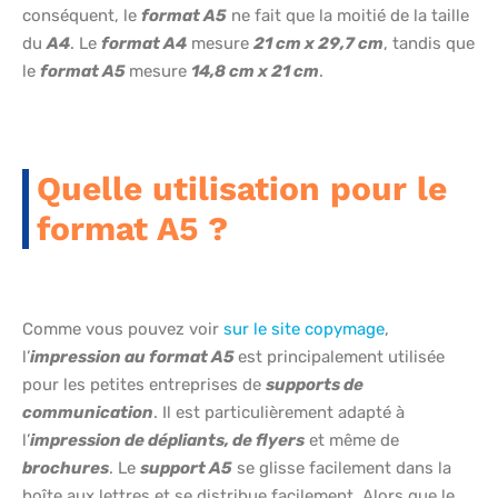
conséquent, le
format A5
ne fait que la moitié de la taille
du
A4
. Le
format A4
mesure
21 cm x 29,7 cm
, tandis que
le
format A5
mesure
14,8 cm x 21 cm
.
Quelle utilisation pour le
format A5 ?
Comme vous pouvez voir
sur le site copymage
,
l’
impression au format A5
est principalement utilisée
pour les petites entreprises de
supports de
communication
. Il est particulièrement adapté à
l’
impression de dépliants, de flyers
et même de
brochures
. Le
support A5
se glisse facilement dans la
boîte aux lettres et se distribue facilement. Alors que le