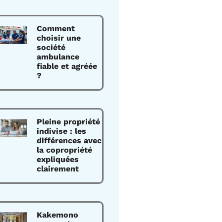
Comment
choisir une
société
ambulance
fiable et agréée
?
Pleine propriété
indivise : les
différences avec
la copropriété
expliquées
clairement
Kakemono