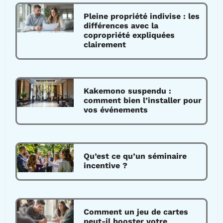
Pleine propriété indivise : les
différences avec la
copropriété expliquées
clairement
Kakemono suspendu :
comment bien l’installer pour
vos événements
Qu’est ce qu’un séminaire
incentive ?
Comment un jeu de cartes
peut-il booster votre