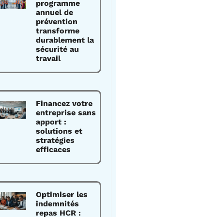
programme
annuel de
prévention
transforme
durablement la
sécurité au
travail
Financez votre
entreprise sans
apport :
solutions et
stratégies
efficaces
Optimiser les
indemnités
repas HCR :