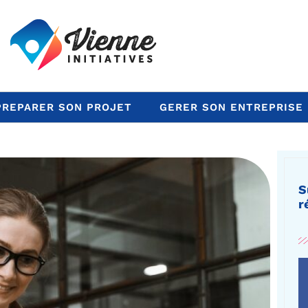
PREPARER SON PROJET
GERER SON ENTREPRISE
S
r