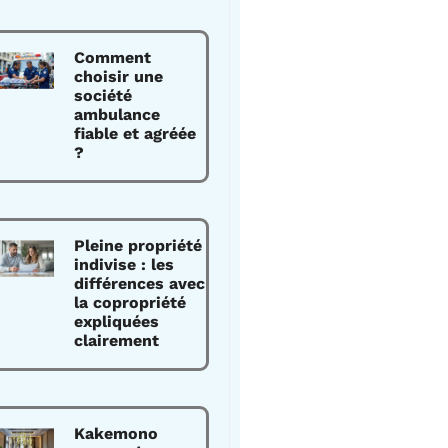
Comment
choisir une
société
ambulance
fiable et agréée
?
Pleine propriété
indivise : les
différences avec
la copropriété
expliquées
clairement
Kakemono