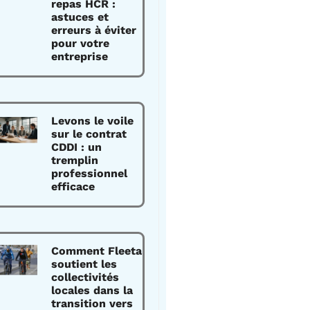
repas HCR :
astuces et
erreurs à éviter
pour votre
entreprise
Levons le voile
sur le contrat
CDDI : un
tremplin
professionnel
efficace
Comment Fleeta
soutient les
collectivités
locales dans la
transition vers