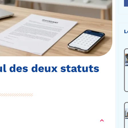
L
ul des deux statuts