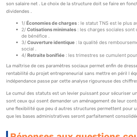
son salaire net . Le choix de la structure doit se faire en fo
dividendes .
1/
Économies de charges
: le statut TNS est le plus
2/
Cotisations minimales
: les charges sociales son
de bénéfice .
3/
Couverture identique
: la qualité des rembourseme
social .
4/
Retraite bonifiée
: les trimestres se cumulent pour
La maîtrise de ces paramètres sociaux permet enfin de dresser 
rentabilité du projet entrepreneurial sans mettre en péril l éq
indépendance passe par cette analyse rigoureuse des chiffres
Le cumul des statuts est un levier puissant pour sécuriser u
sont ceux qui osent demander un aménagement de leur contra
une flexibilité que peu d autres structures permettent pour u
que les bases administratives seront parfaitement consolidée
Réponses aux questions co