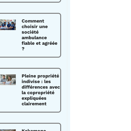
Comment
choisir une
société
ambulance
fiable et agréée
?
Pleine propriété
indivise : les
différences avec
la copropriété
expliquées
clairement
Kakemono