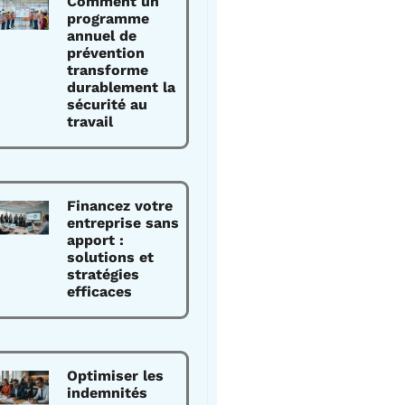
Comment un
programme
annuel de
prévention
transforme
durablement la
sécurité au
travail
Financez votre
entreprise sans
apport :
solutions et
stratégies
efficaces
Optimiser les
indemnités