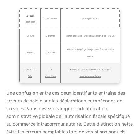
Type d
Composition
Utilité principale
identifiant
SIREN
9 chiffres
Identification de l unité légale auprès de l INSEE
Identification géographique d un établissement
SIRET
14 chiffres
précis
Numéro de
13
Gestion de la facturation et des échanges
TVA
caractères
intracommunautaires
Une confusion entre ces deux identifiants entraîne des
erreurs de saisie sur les déclarations européennes de
services. Vous devez distinguer l identification
administrative globale de l autorisation fiscale spécifique
au commerce intracommunautaire. Cette distinction nette
évite les erreurs comptables lors de vos bilans annuels.