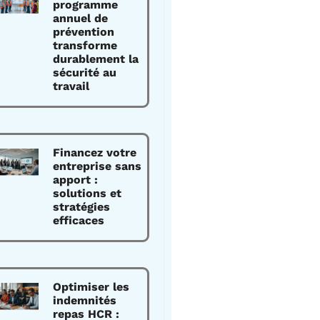
programme
annuel de
prévention
transforme
durablement la
sécurité au
travail
Financez votre
entreprise sans
apport :
solutions et
stratégies
efficaces
Optimiser les
indemnités
repas HCR :