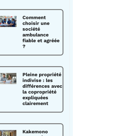
Comment
choisir une
société
ambulance
fiable et agréée
?
Pleine propriété
indivise : les
différences avec
la copropriété
expliquées
clairement
Kakemono