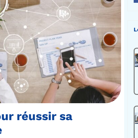
L
ur réussir sa
e