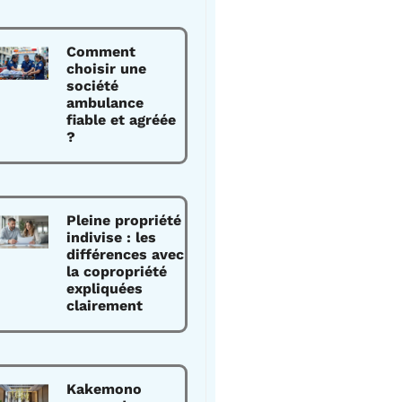
Comment
choisir une
société
ambulance
fiable et agréée
?
Pleine propriété
indivise : les
différences avec
la copropriété
expliquées
clairement
Kakemono