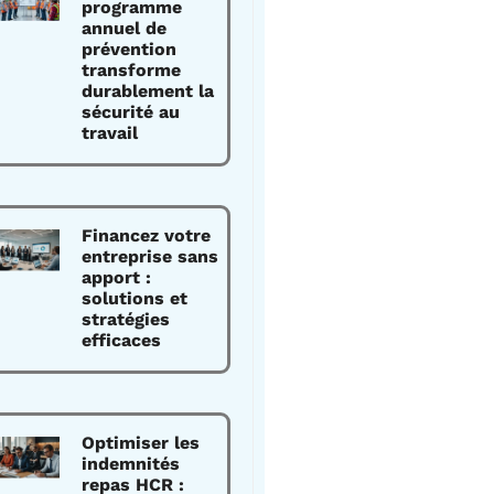
programme
annuel de
prévention
transforme
durablement la
sécurité au
travail
Financez votre
entreprise sans
apport :
solutions et
stratégies
efficaces
Optimiser les
indemnités
repas HCR :